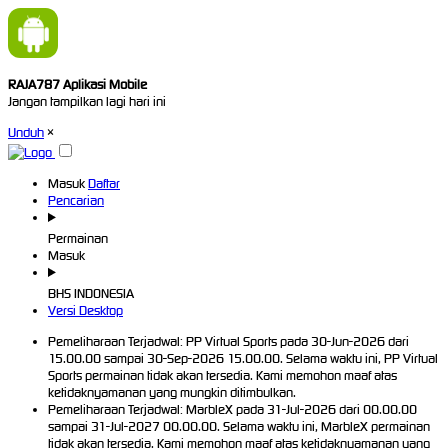
RAJA787 Aplikasi Mobile
Jangan tampilkan lagi hari ini
Unduh
×
Masuk
Daftar
Pencarian
Permainan
Masuk
BHS INDONESIA
Versi Desktop
Pemeliharaan Terjadwal: PP Virtual Sports pada 30-Jun-2026 dari
15.00.00 sampai 30-Sep-2026 15.00.00. Selama waktu ini, PP Virtual
Sports permainan tidak akan tersedia. Kami memohon maaf atas
ketidaknyamanan yang mungkin ditimbulkan.
Pemeliharaan Terjadwal: MarbleX pada 31-Jul-2026 dari 00.00.00
sampai 31-Jul-2027 00.00.00. Selama waktu ini, MarbleX permainan
tidak akan tersedia. Kami memohon maaf atas ketidaknyamanan yang